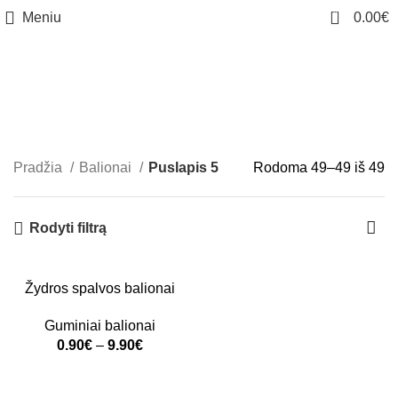
0
Meniu
0.00
€
Balionai
Kategorijos
Pradžia
Balionai
Puslapis 5
Rodoma 49–49 iš 49
Rodyti filtrą
-38%
Žydros spalvos balionai
SOLD OUT
Guminiai balionai
0.90
€
–
9.90
€