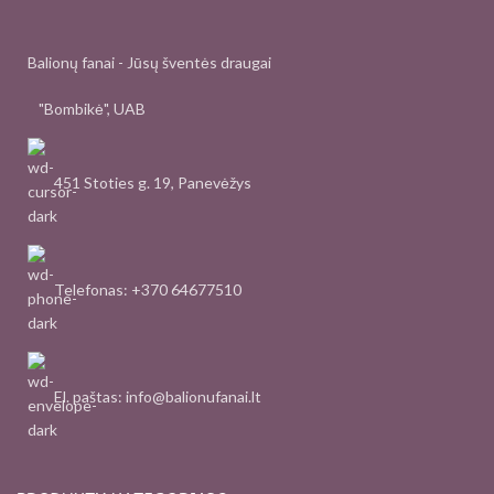
Balionų fanai - Jūsų šventės draugai
"Bombikė", UAB
451 Stoties g. 19, Panevėžys
Telefonas: +370 64677510
El. paštas: info@balionufanai.lt