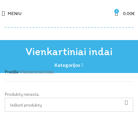
0
MENIU
0.00
€
Vienkartiniai indai
Kategorijos
Pradžia
Vienkartiniai indai
Produktų nerasta.