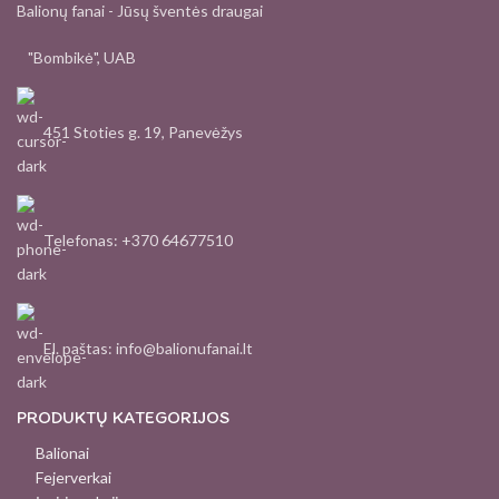
Balionų fanai - Jūsų šventės draugai
"Bombikė", UAB
451 Stoties g. 19, Panevėžys
Telefonas: +370 64677510
El. paštas: info@balionufanai.lt
PRODUKTŲ KATEGORIJOS
Balionai
Fejerverkai