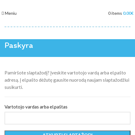
Meniu
0
items
0.00
€
Paskyra
Pamiršote slaptažodį? Įveskite vartotojo vardą arba el.pašto
adresą. Į el.pašto dėžutę gausite nuorodą naujam slaptažodžiui
susikurti.
Vartotojo vardas arba el.paštas