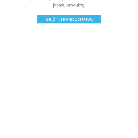
įdomių produktų.
GRĮŽTI Į PARDUOTUVĘ