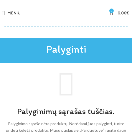
0
MENIU
0.00
€
Palyginti
Palyginimų sąrašas tuščias.
Palyginimo sąraše nėra produktų. Norėdami juos palyginti, turite
pridėti keletą produktų.
Mūsų puslapyje „Parduotuvė“ rasite daug