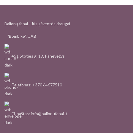
Balionų fanai - Jūsų šventės draugai
"Bombikė", UAB
451 Stoties g. 19, Panevėžys
Telefonas: +370 64677510
El. paštas: info@balionufanai.lt