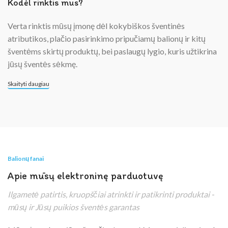
Kodėl rinktis mus?
Verta rinktis mūsų įmonę dėl kokybiškos šventinės
atributikos, plačio pasirinkimo pripučiamų balionų ir kitų
šventėms skirtų produktų, bei paslaugų lygio, kuris užtikrina
jūsų šventės sėkmę.
Skaityti daugiau
Balionų fanai
Apie mūsų elektroninę parduotuvę
Ilgametė patirtis, kruopščiai atrinkti ir patikrinti produktai -
mūsų ir Jūsų puikios šventės garantas