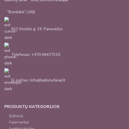
"Bombikė", UAB
451 Stoties g. 19, Panevėžys
Telefonas: +370 64677510
El. paštas: info@balionufanai.lt
PRODUKTŲ KATEGORIJOS
Balionai
Fejerverkai
Įvairios akcijos