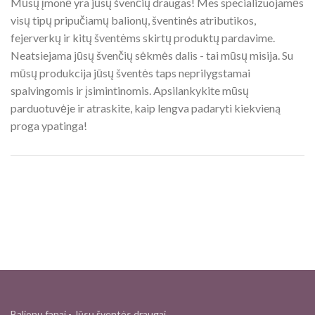
Mūsų įmonė yra jūsų švenčių draugas! Mes specializuojamės
visų tipų pripučiamų balionų, šventinės atributikos,
fejerverkų ir kitų šventėms skirtų produktų pardavime.
Neatsiejama jūsų švenčių sėkmės dalis - tai mūsų misija. Su
mūsų produkcija jūsų šventės taps neprilygstamai
spalvingomis ir įsimintinomis. Apsilankykite mūsų
parduotuvėje ir atraskite, kaip lengva padaryti kiekvieną
proga ypatinga!
Balionų fanai - Jūsų šventės draugai