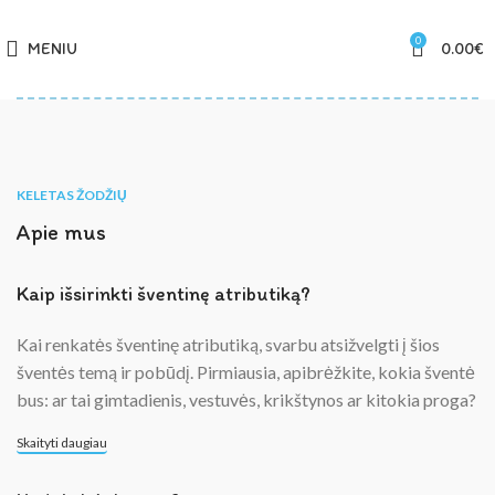
0
MENIU
0.00
€
KELETAS ŽODŽIŲ
Apie mus
Kaip išsirinkti šventinę atributiką?
Kai renkatės šventinę atributiką, svarbu atsižvelgti į šios
šventės temą ir pobūdį. Pirmiausia, apibrėžkite, kokia šventė
bus: ar tai gimtadienis, vestuvės, krikštynos ar kitokia proga?
Skaityti daugiau