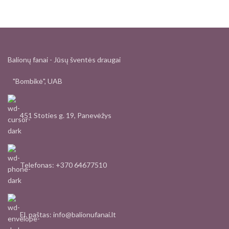
Balionų fanai - Jūsų šventės draugai
"Bombikė", UAB
451 Stoties g. 19, Panevėžys
Telefonas: +370 64677510
El. paštas: info@balionufanai.lt