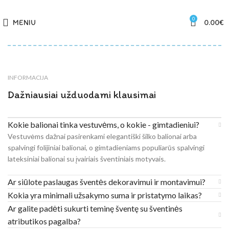
0
MENIU
0.00
€
INFORMACIJA
Dažniausiai užduodami klausimai
Kokie balionai tinka vestuvėms, o kokie - gimtadieniui?
Vestuvėms dažnai pasirenkami elegantiški šilko balionai arba
spalvingi folijiniai balionai, o gimtadieniams populiarūs spalvingi
lateksiniai balionai su įvairiais šventiniais motyvais.
Ar siūlote paslaugas šventės dekoravimui ir montavimui?
Kokia yra minimali užsakymo suma ir pristatymo laikas?
Ar galite padėti sukurti teminę šventę su šventinės
atributikos pagalba?