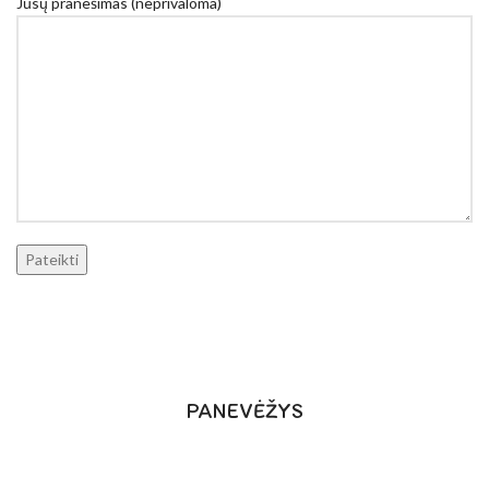
Jūsų pranešimas (neprivaloma)
PANEVĖŽYS