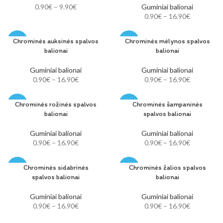
OUT
OUT
0.90
€
–
9.90
€
Guminiai balionai
0.90
€
–
16.90
€
Chrominės auksinės spalvos
Chrominės mėlynos spalvos
-48%
-48%
balionai
balionai
SOLD
SOLD
OUT
OUT
Guminiai balionai
Guminiai balionai
0.90
€
–
16.90
€
0.90
€
–
16.90
€
Chrominės rožinės spalvos
Chrominės šampaninės
-48%
-48%
balionai
spalvos balionai
SOLD
SOLD
OUT
OUT
Guminiai balionai
Guminiai balionai
0.90
€
–
16.90
€
0.90
€
–
16.90
€
Chrominės sidabrinės
Chrominės žalios spalvos
-48%
-48%
spalvos balionai
balionai
SOLD
SOLD
OUT
OUT
Guminiai balionai
Guminiai balionai
0.90
€
–
16.90
€
0.90
€
–
16.90
€