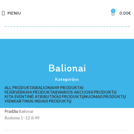
0
MENIU
0.00
€
Balionai
Kategorijos
ALL
PRODUKTAI
BALIONAI
49 PRODUKTAI
FEJERVERKAI
4 PRODUKTAI
ĮVAIRIOS AKCIJOS
0 PRODUKTŲ
KITA ŠVENTINĖ ATRIBUTIKA
0 PRODUKTŲ
NUOMA
0 PRODUKTŲ
VIENKARTINIAI INDAI
0 PRODUKTŲ
Pradžia
Balionai
Rodoma 1–12 iš 49