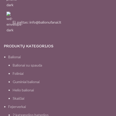
El. paštas: info@balionufanai.lt
PRODUKTŲ KATEGORIJOS
Balionai
Balionai su spauda
Foliniai
Guminiai balionai
Helio balionai
Skaičiai
Fejerverkai
2 kategorijos baterijos