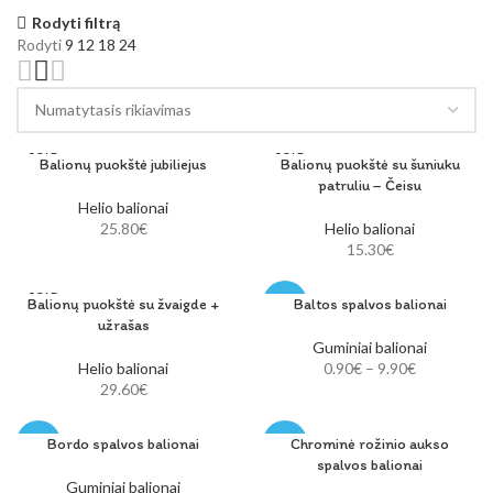
Rodyti filtrą
Rodyti
9
12
18
24
SOLD
SOLD
Balionų puokštė jubiliejus
Balionų puokštė su šuniuku
OUT
OUT
patruliu – Čeisu
Helio balionai
25.80
€
Helio balionai
15.30
€
SOLD
Balionų puokštė su žvaigde +
Baltos spalvos balionai
-38%
OUT
užrašas
SOLD
Guminiai balionai
OUT
Helio balionai
0.90
€
–
9.90
€
29.60
€
Bordo spalvos balionai
Chrominė rožinio aukso
-38%
-48%
spalvos balionai
SOLD
SOLD
Guminiai balionai