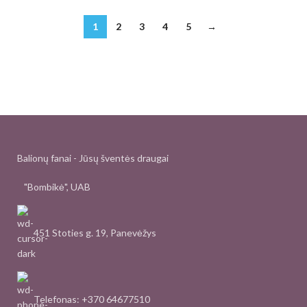
1
2
3
4
5
→
Balionų fanai - Jūsų šventės draugai
"Bombikė", UAB
451 Stoties g. 19, Panevėžys
Telefonas: +370 64677510