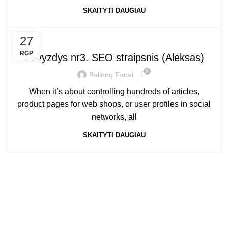
SKAITYTI DAUGIAU
IDĖJOS
27
RGP
Pavyzdys nr3. SEO straipsnis (Aleksas)
0
Balionų Fanai
When it’s about controlling hundreds of articles,
product pages for web shops, or user profiles in social
networks, all
SKAITYTI DAUGIAU