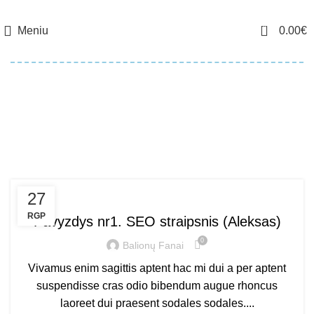
0
Meniu
0.00
€
Straipniai pagal žymę:
News
DEKORACIJOS
27
RGP
Pavyzdys nr1. SEO straipsnis (Aleksas)
0
Balionų Fanai
Vivamus enim sagittis aptent hac mi dui a per aptent
suspendisse cras odio bibendum augue rhoncus
laoreet dui praesent sodales sodales....