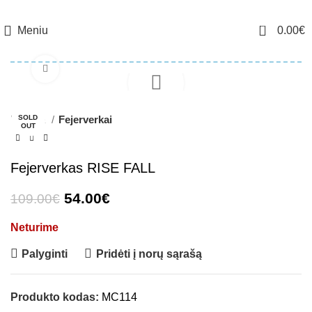
0
Meniu
0.00
€
Click to enlarge
-50%
Pradžia
SOLD
Fejerverkai
OUT
Fejerverkas RISE FALL
54.00
€
109.00
€
Neturime
Palyginti
Pridėti į norų sąrašą
Produkto kodas:
MC114