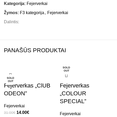
Kategorija:
Fejerverkai
Žymos:
F3 kategorija
,
Fejerverkai
Dalintis:
PANAŠŪS PRODUKTAI
SOLD
-55%
OUT
SOLD
OUT
Fejerverkas „ClUB
Fejerverkas
ODEON”
„COLOUR
SPECIAL”
Fejerverkai
14.00
€
31.00
€
Fejerverkai