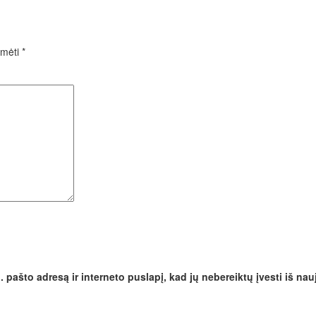
ymėti
*
. pašto adresą ir interneto puslapį, kad jų nebereiktų įvesti iš nau