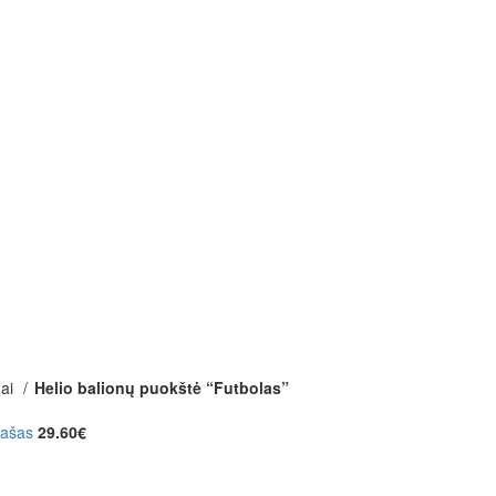
nai
Helio balionų puokštė “Futbolas”
žrašas
29.60
€