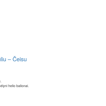
liu – Čeisu
.
lyni helio balionai.