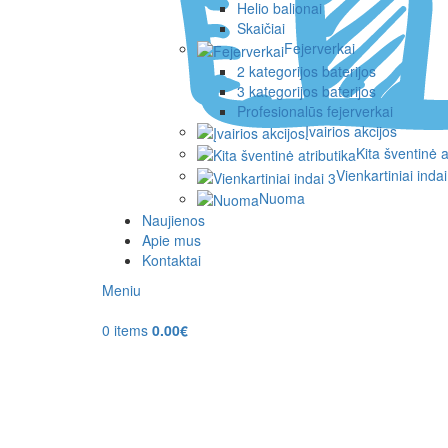
Helio balionai
Skaičiai
Fejerverkai
2 kategorijos baterijos
3 kategorijos baterijos
Profesionalūs fejerverkai
Įvairios akcijos
Kita šventinė a
Vienkartiniai indai
Nuoma
Naujienos
Apie mus
Kontaktai
Meniu
0
items
0.00
€
Sold out
Click to enlarge