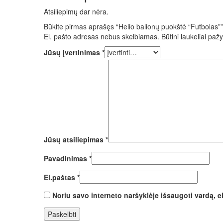
Atsiliepimų dar nėra.
Būkite pirmas aprašęs “Helio balionų puokštė “Futbolas””
El. pašto adresas nebus skelbiamas.
Būtini laukeliai paž
Jūsų įvertinimas
*
Jūsų atsiliepimas
*
Pavadinimas
*
El.paštas
*
Noriu savo interneto naršyklėje išsaugoti vardą, el