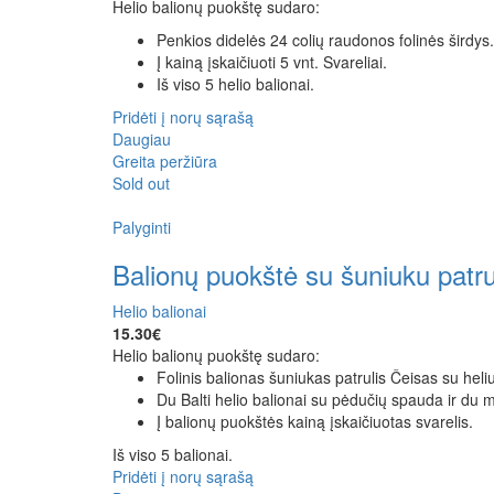
Helio balionų puokštę sudaro:
Penkios didelės 24 colių raudonos folinės širdys.
Į kainą įskaičiuoti 5 vnt. Svareliai.
Iš viso 5 helio balionai.
Pridėti į norų sąrašą
Daugiau
Greita peržiūra
Sold out
Palyginti
Balionų puokštė su šuniuku patru
Helio balionai
15.30
€
Helio balionų puokštę sudaro:
Folinis balionas šuniukas patrulis Čeisas su heliu
Du Balti helio balionai su pėdučių spauda ir du mė
Į balionų puokštės kainą įskaičiuotas svarelis.
Iš viso 5 balionai.
Pridėti į norų sąrašą