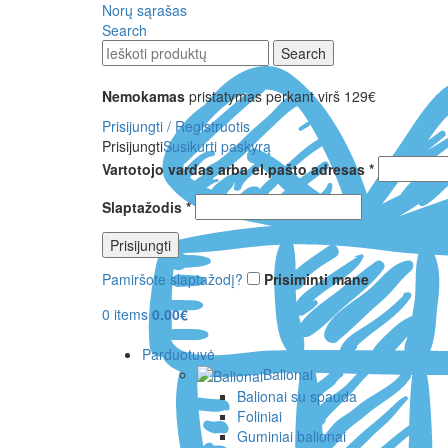
Norų sąrašas
Search
Search
Nemokamas
pristatymas perkant virš 129€
Prisijungti / Registruotis
Prisijungti
Susikurti paskyrą
Vartotojo vardas arba el.pašto adresas
*
Slaptažodis
*
Prisijungti
Pamiršote slaptažodį?
Prisiminti mane
0
items
0.00
€
Parduotuvė
Balionai
Balionai su spauda
Foliniai
Guminiai balionai