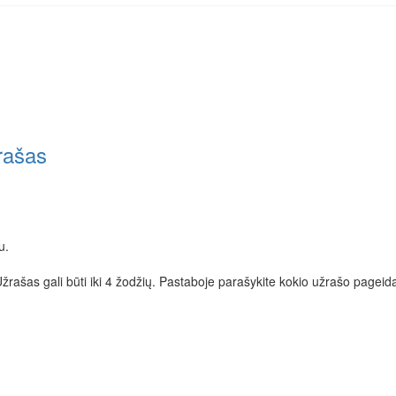
rašas
u.
žrašas gali būti iki 4 žodžių. Pastaboje parašykite kokio užrašo pageida