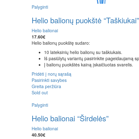
Palyginti
Helio balionų puokštė “Taškiukai”
Helio balionai
17.60
€
Helio balionų puokštę sudaro:
10 lateksinių helio balionų su taškiukais.
Iš pasiūlytų variantų pasirinkite pageidaujamą sp
Į balionų puokštės kainą įskaičiuotas svarelis.
Pridėti į norų sąrašą
Pasirinkti savybes
Greita peržiūra
Sold out
Palyginti
Helio balionai “Širdelės”
Helio balionai
40.50
€