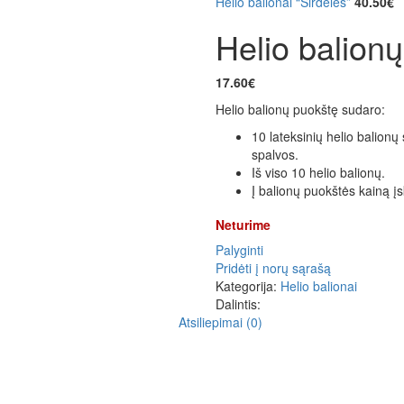
Helio balionai “Širdelės”
40.50
€
Helio balionų
17.60
€
Helio balionų puokštę sudaro:
10 lateksinių helio balionų
spalvos.
Iš viso 10 helio balionų.
Į balionų puokštės kainą įs
Neturime
Palyginti
Pridėti į norų sąrašą
Kategorija:
Helio balionai
Dalintis:
Atsiliepimai (0)