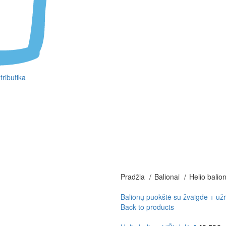
tributika
Pradžia
Balionai
Helio balio
Balionų puokštė su žvaigde + u
Back to products