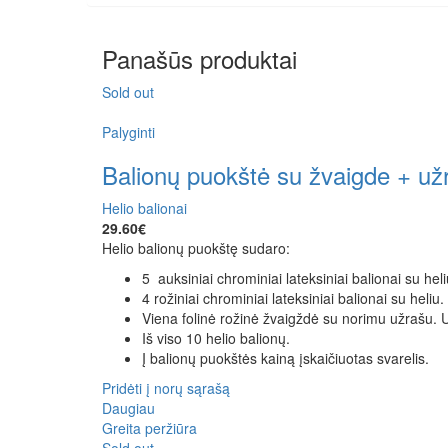
Panašūs produktai
Sold out
Palyginti
Balionų puokštė su žvaigde + už
Helio balionai
29.60
€
Helio balionų puokštę sudaro:
5 auksiniai chrominiai lateksiniai balionai su heli
4 rožiniai chrominiai lateksiniai balionai su heliu.
Viena folinė rožinė žvaigždė su norimu užrašu. U
Iš viso 10 helio balionų.
Į balionų puokštės kainą įskaičiuotas svarelis.
Pridėti į norų sąrašą
Daugiau
Greita peržiūra
Sold out