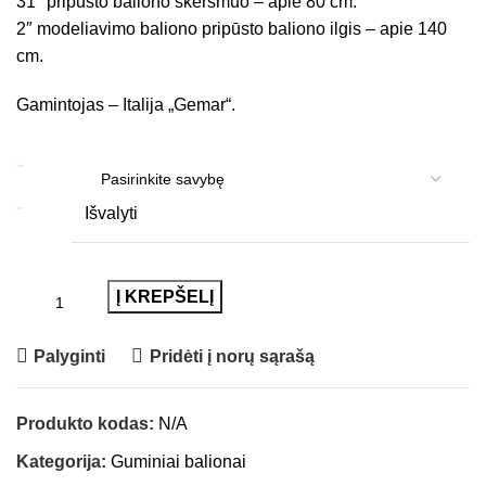
31″ pripūsto baliono skersmuo – apie 80 cm.
2″ modeliavimo baliono pripūsto baliono ilgis – apie 140
cm.
Gamintojas – Italija „Gemar“.
RŪŠIS
Išvalyti
Į KREPŠELĮ
Palyginti
Pridėti į norų sąrašą
Produkto kodas:
N/A
Kategorija:
Guminiai balionai