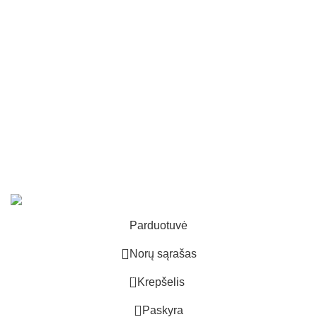
Privatumo politika
Pirkimo taisyklės ir sąlygos
Prekių grąžinimas
Informacija apie balionus
Fejerverkų naudojimo taisyklės
Licencijos ir leidimai
2023 ©
UAB „Bombikė”
. Visos teises saugomos |
Sprendimas:
ARNO digital
Parduotuvė
Norų sąrašas
0
Krepšelis
Paskyra