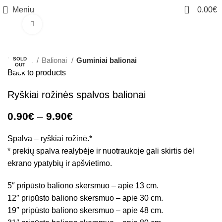
0
Meniu
0.00
€
Click to enlarge
-38%
Pradžia
SOLD
Balionai
Guminiai balionai
OUT
Back to products
Ryškiai rožinės spalvos balionai
0.90
€
–
9.90
€
Spalva – ryškiai rožinė.*
* prekių spalva realybėje ir nuotraukoje gali skirtis dėl
ekrano ypatybių ir apšvietimo.
5″ pripūsto baliono skersmuo – apie 13 cm.
12″ pripūsto baliono skersmuo – apie 30 cm.
19″ pripūsto baliono skersmuo – apie 48 cm.