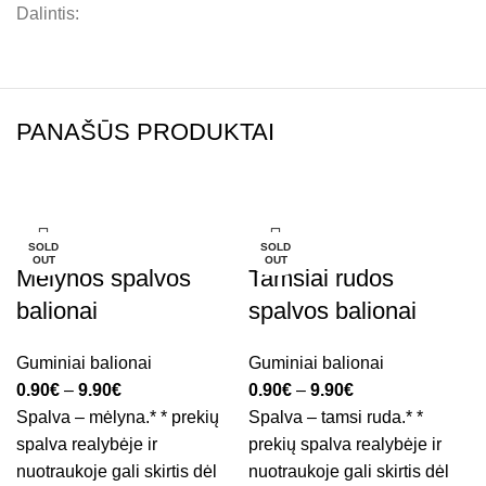
Dalintis:
PANAŠŪS PRODUKTAI
-38%
-38%
SOLD
SOLD
OUT
OUT
Mėlynos spalvos
Tamsiai rudos
balionai
spalvos balionai
Guminiai balionai
Guminiai balionai
0.90
€
–
9.90
€
0.90
€
–
9.90
€
Spalva – mėlyna.* * prekių
Spalva – tamsi ruda.* *
spalva realybėje ir
prekių spalva realybėje ir
nuotraukoje gali skirtis dėl
nuotraukoje gali skirtis dėl