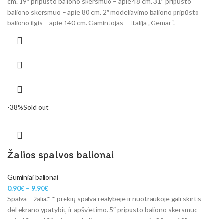
cm. 19″ pripūsto baliono skersmuo – apie 48 cm. 31″ pripūsto
baliono skersmuo – apie 80 cm. 2″ modeliavimo baliono pripūsto
baliono ilgis – apie 140 cm. Gamintojas – Italija „Gemar“.
-38%
Sold out
Žalios spalvos balionai
Guminiai balionai
0.90
€
–
9.90
€
Spalva – žalia.* * prekių spalva realybėje ir nuotraukoje gali skirtis
dėl ekrano ypatybių ir apšvietimo. 5″ pripūsto baliono skersmuo –