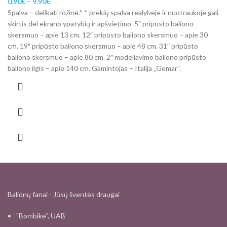
0.90
€
–
9.90
€
Spalva – delikati rožinė.* * prekių spalva realybėje ir nuotraukoje gali
skirtis dėl ekrano ypatybių ir apšvietimo. 5″ pripūsto baliono
skersmuo – apie 13 cm. 12″ pripūsto baliono skersmuo – apie 30
cm. 19″ pripūsto baliono skersmuo – apie 48 cm. 31″ pripūsto
baliono skersmuo – apie 80 cm. 2″ modeliavimo baliono pripūsto
baliono ilgis – apie 140 cm. Gamintojas – Italija „Gemar“.
Balionų fanai - Jūsų šventės draugai
"Bombikė", UAB