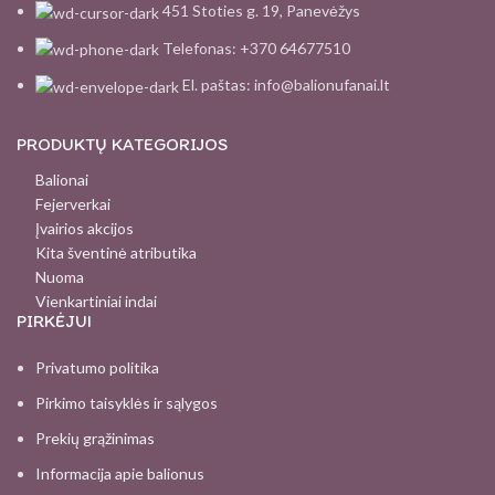
451 Stoties g. 19, Panevėžys
Telefonas: +370 64677510
El. paštas: info@balionufanai.lt
PRODUKTŲ KATEGORIJOS
Balionai
Fejerverkai
Įvairios akcijos
Kita šventinė atributika
Nuoma
Vienkartiniai indai
PIRKĖJUI
Privatumo politika
Pirkimo taisyklės ir sąlygos
Prekių grąžinimas
Informacija apie balionus