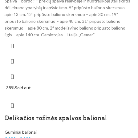
Spalva – bordo.* * prekių spalva realybėje ir nuotraukoje gali skirtis
dėl ekrano ypatybių ir apšvietimo. 5″ pripūsto baliono skersmuo –
apie 13 cm. 12″ pripūsto baliono skersmuo – apie 30 cm. 19″
pripūsto baliono skersmuo – apie 48 cm. 31″ pripūsto baliono
skersmuo – apie 80 cm. 2″ modeliavimo baliono pripūsto baliono
ilgis – apie 140 cm. Gamintojas – Italija „Gemar“.
-38%
Sold out
Delikačios rožinės spalvos balionai
Guminiai balionai