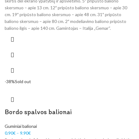
skirtis dėl ekrano ypatybių ir apšvietimo. 5″ pripūsto baliono
skersmuo – apie 13 cm. 12″ pripūsto baliono skersmuo – apie 30
cm. 19″ pripūsto baliono skersmuo – apie 48 cm. 31″ pripūsto
baliono skersmuo – apie 80 cm. 2″ modeliavimo baliono pripūsto
baliono ilgis – apie 140 cm. Gamintojas – Italija „Gemar“.
-38%
Sold out
Bordo spalvos balionai
Guminiai balionai
0.90
€
–
9.90
€