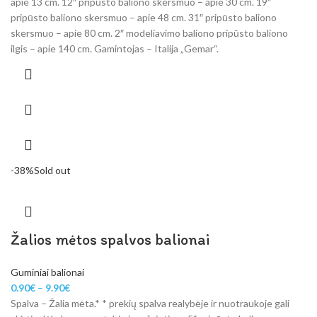
apie 13 cm. 12″ pripūsto baliono skersmuo – apie 30 cm. 19″
pripūsto baliono skersmuo – apie 48 cm. 31″ pripūsto baliono
skersmuo – apie 80 cm. 2″ modeliavimo baliono pripūsto baliono
ilgis – apie 140 cm. Gamintojas – Italija „Gemar“.
-38%
Sold out
Žalios mėtos spalvos balionai
Guminiai balionai
0.90
€
–
9.90
€
Spalva – Žalia mėta.* * prekių spalva realybėje ir nuotraukoje gali