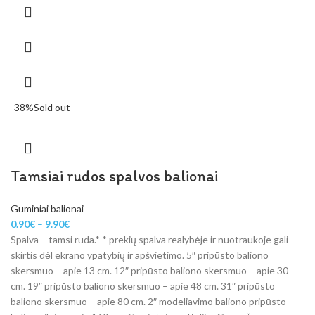
-38%
Sold out
Tamsiai rudos spalvos balionai
Guminiai balionai
0.90
€
–
9.90
€
Spalva – tamsi ruda.* * prekių spalva realybėje ir nuotraukoje gali
skirtis dėl ekrano ypatybių ir apšvietimo. 5″ pripūsto baliono
skersmuo – apie 13 cm. 12″ pripūsto baliono skersmuo – apie 30
cm. 19″ pripūsto baliono skersmuo – apie 48 cm. 31″ pripūsto
baliono skersmuo – apie 80 cm. 2″ modeliavimo baliono pripūsto