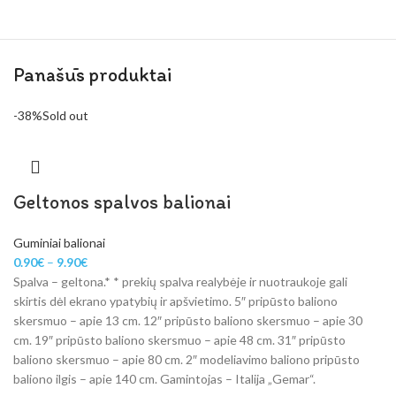
Panašūs produktai
-38%
Sold out
Geltonos spalvos balionai
Guminiai balionai
0.90
€
–
9.90
€
Spalva – geltona.* * prekių spalva realybėje ir nuotraukoje gali
skirtis dėl ekrano ypatybių ir apšvietimo. 5″ pripūsto baliono
skersmuo – apie 13 cm. 12″ pripūsto baliono skersmuo – apie 30
cm. 19″ pripūsto baliono skersmuo – apie 48 cm. 31″ pripūsto
baliono skersmuo – apie 80 cm. 2″ modeliavimo baliono pripūsto
baliono ilgis – apie 140 cm. Gamintojas – Italija „Gemar“.