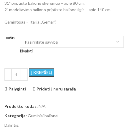
31″ pripūsto baliono skersmuo – apie 80 cm.
2″ modeliavimo baliono pripūsto baliono ilgis – apie 140 cm.
Gamintojas – Italija „Gemar“.
RŪŠIS
Išvalyti
Į KREPŠELĮ
Palyginti
Pridėti į norų sąrašą
Produkto kodas:
N/A
Kategorija:
Guminiai balionai
Dalintis: