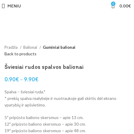
0
MENIU
0.00
€
-38%
Sold out
Click to enlarge
Pradžia
Balionai
Guminiai balionai
Back to products
Šviesiai rudos spalvos balionai
0.90
€
–
9.90
€
Spalva – šviesiai ruda.*
* prekių spalva realybėje ir nuotraukoje gali skirtis dėl ekrano
ypatybių ir apšvietimo.
5″ pripūsto baliono skersmuo – apie 13 cm.
12″ pripūsto baliono skersmuo – apie 30 cm.
19″ pripūsto baliono skersmuo – apie 48 cm.