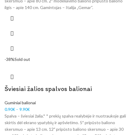
skersmuo – apie 80 cm. 2″ modeliavimo baliono pripūsto baliono
ilgis – apie 140 cm. Gamintojas – Italija „Gemar“.
-38%
Sold out
Šviesiai žalios spalvos balionai
Guminiai balionai
0.90
€
–
9.90
€
Spalva – šviesiai žalia.* * prekių spalva realybėje ir nuotraukoje gali
skirtis dėl ekrano ypatybių ir apšvietimo. 5″ pripūsto baliono
skersmuo – apie 13 cm. 12″ pripūsto baliono skersmuo – apie 30