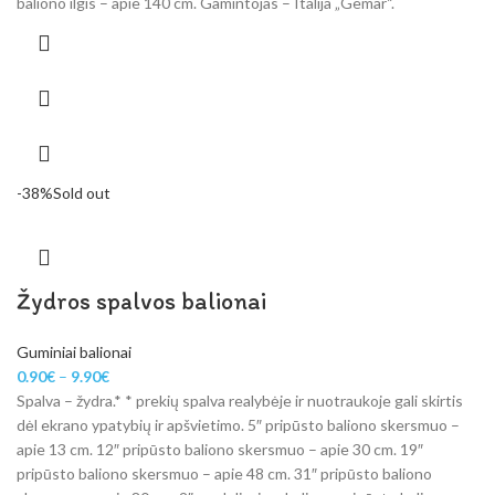
baliono ilgis – apie 140 cm. Gamintojas – Italija „Gemar“.
-38%
Sold out
Žydros spalvos balionai
Guminiai balionai
0.90
€
–
9.90
€
Spalva – žydra.* * prekių spalva realybėje ir nuotraukoje gali skirtis
dėl ekrano ypatybių ir apšvietimo. 5″ pripūsto baliono skersmuo –
apie 13 cm. 12″ pripūsto baliono skersmuo – apie 30 cm. 19″
pripūsto baliono skersmuo – apie 48 cm. 31″ pripūsto baliono