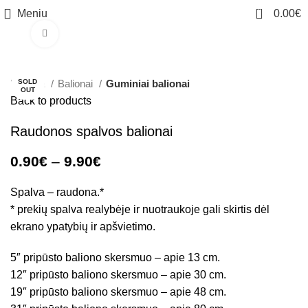
0
Meniu
0.00
€
Click to enlarge
-38%
Pradžia
SOLD
Balionai
Guminiai balionai
OUT
Back to products
Raudonos spalvos balionai
0.90
€
–
9.90
€
Spalva – raudona.*
* prekių spalva realybėje ir nuotraukoje gali skirtis dėl
ekrano ypatybių ir apšvietimo.
5″ pripūsto baliono skersmuo – apie 13 cm.
12″ pripūsto baliono skersmuo – apie 30 cm.
19″ pripūsto baliono skersmuo – apie 48 cm.