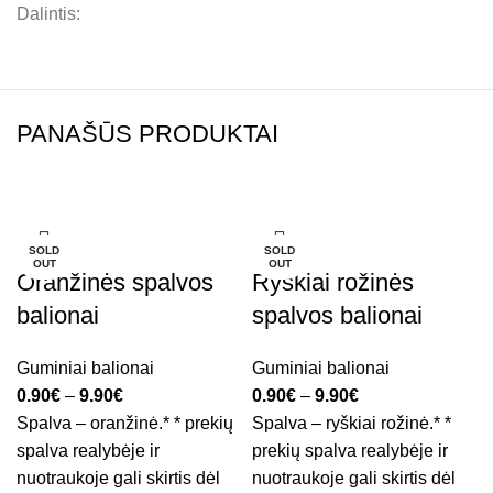
Dalintis:
PANAŠŪS PRODUKTAI
-38%
-38%
SOLD
SOLD
OUT
OUT
Oranžinės spalvos
Ryškiai rožinės
balionai
spalvos balionai
Guminiai balionai
Guminiai balionai
0.90
€
–
9.90
€
0.90
€
–
9.90
€
Spalva – oranžinė.* * prekių
Spalva – ryškiai rožinė.* *
spalva realybėje ir
prekių spalva realybėje ir
nuotraukoje gali skirtis dėl
nuotraukoje gali skirtis dėl