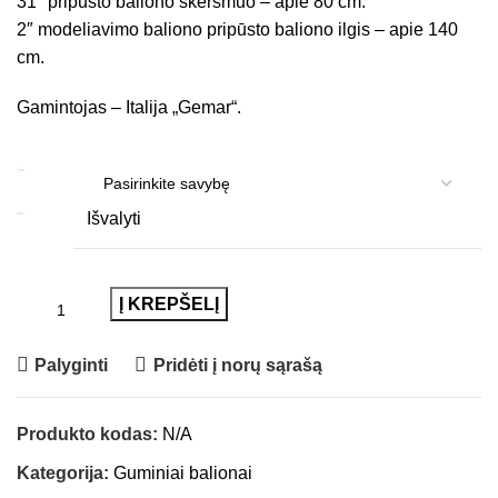
31″ pripūsto baliono skersmuo – apie 80 cm.
2″ modeliavimo baliono pripūsto baliono ilgis – apie 140
cm.
Gamintojas – Italija „Gemar“.
RŪŠIS
Išvalyti
Į KREPŠELĮ
Palyginti
Pridėti į norų sąrašą
Produkto kodas:
N/A
Kategorija:
Guminiai balionai