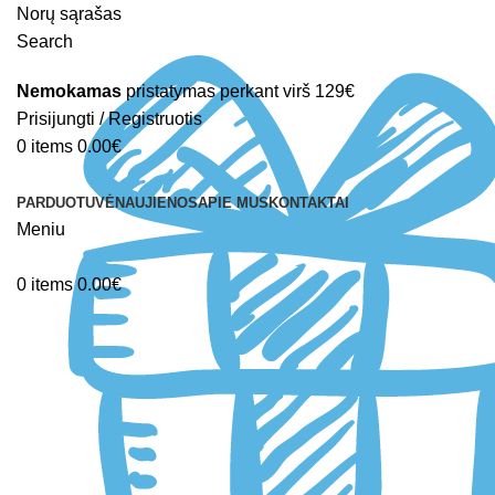
Norų sąrašas
Search
Nemokamas
pristatymas perkant virš 129€
Prisijungti / Registruotis
0
items
0.00
€
PARDUOTUVĖ
NAUJIENOS
APIE MUS
KONTAKTAI
Meniu
0
items
0.00
€
-38%
Sold out
Click to enlarge