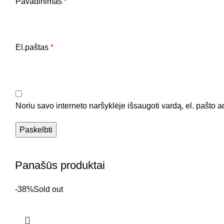
Pavadinimas
*
El.paštas
*
Noriu savo interneto naršyklėje išsaugoti vardą, el. pašto ad
Panašūs produktai
-38%
Sold out