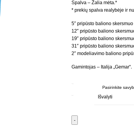
Spalva – Žalia mėta.*
* prekių spalva realybėje ir nu
5″ pripūsto baliono skersmuo
12″ pripūsto baliono skersmu
19″ pripūsto baliono skersmu
31″ pripūsto baliono skersmu
2″ modeliavimo baliono pripūs
Gamintojas – Italija „Gemar“.
RŪŠIS
Išvalyti