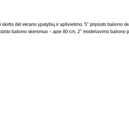
li skirtis dėl ekrano ypatybių ir apšvietimo. 5″ pripūsto balion
pūsto baliono skersmuo – apie 80 cm. 2″ modeliavimo baliono pri