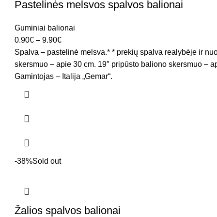
Pastelinės melsvos spalvos balionai
Guminiai balionai
0.90
€
–
9.90
€
Spalva – pastelinė melsva.* * prekių spalva realybėje ir nuo
skersmuo – apie 30 cm. 19″ pripūsto baliono skersmuo – ap
Gamintojas – Italija „Gemar“.
-38%
Sold out
Žalios spalvos balionai