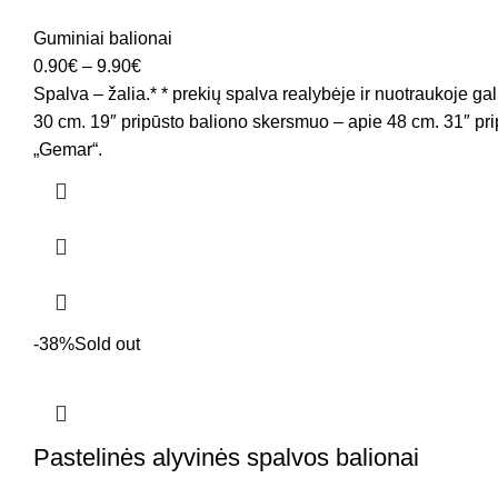
Guminiai balionai
0.90
€
–
9.90
€
Spalva – žalia.* * prekių spalva realybėje ir nuotraukoje ga
30 cm. 19″ pripūsto baliono skersmuo – apie 48 cm. 31″ pri
„Gemar“.
-38%
Sold out
Pastelinės alyvinės spalvos balionai