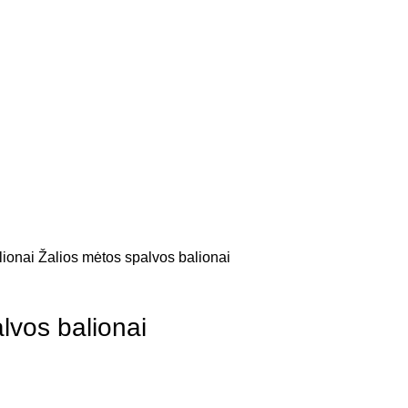
lionai
Žalios mėtos spalvos balionai
lvos balionai