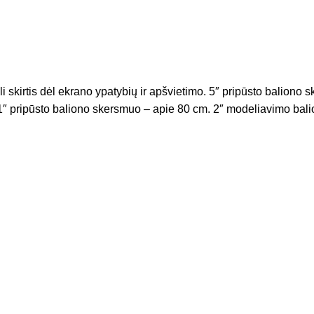
li skirtis dėl ekrano ypatybių ir apšvietimo. 5″ pripūsto balion
″ pripūsto baliono skersmuo – apie 80 cm. 2″ modeliavimo balio