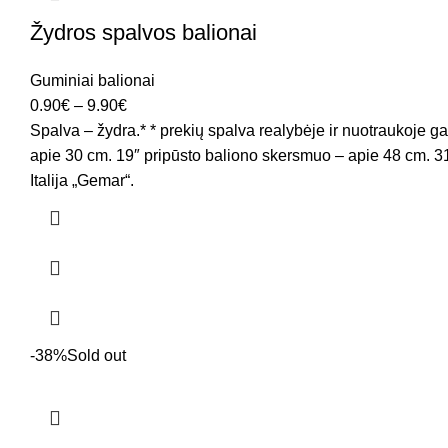
Žydros spalvos balionai
Guminiai balionai
0.90
€
–
9.90
€
Spalva – žydra.* * prekių spalva realybėje ir nuotraukoje ga
apie 30 cm. 19″ pripūsto baliono skersmuo – apie 48 cm. 31
Italija „Gemar“.
-38%
Sold out